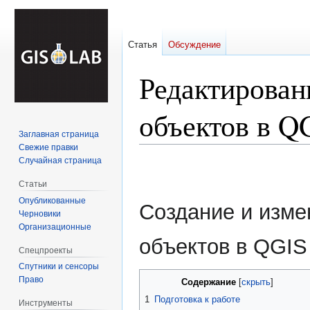
Статья
Обсуждение
Редактирован
объектов в Q
Заглавная страница
Свежие правки
Случайная страница
Перейти
Перейти
к
к
Статьи
навигации
поиску
Опубликованные
Создание и изме
Черновики
Организационные
объектов в QGIS
Спецпроекты
Спутники и сенсоры
Право
Содержание
1
Подготовка к работе
Инструменты