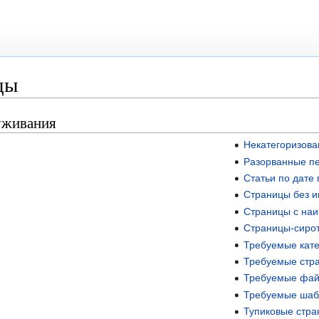
цы
уживания
Некатегоризов
Разорванные п
Статьи по дате
Страницы без и
Страницы с на
Страницы-сиро
Требуемые кате
Требуемые стр
Требуемые фа
Требуемые ша
Тупиковые стр