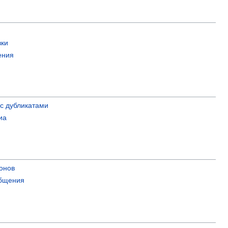
вки
ения
с дубликатами
иа
онов
бщения