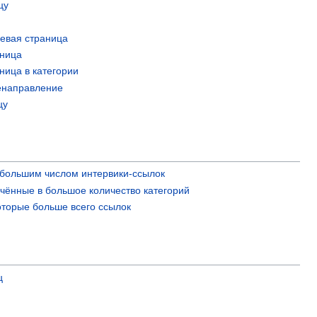
цу
евая страница
аница
ница в категории
енаправление
цу
большим числом интервики-ссылок
чённые в большое количество категорий
оторые больше всего ссылок
ц