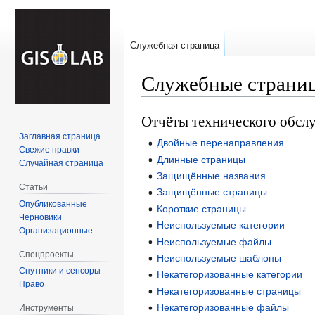
Служебная страница
Служебные страни
Отчёты технического обсл
Перейти
Перейти
к
к
Заглавная страница
Двойные перенаправления
навигации
поиску
Свежие правки
Длинные страницы
Случайная страница
Защищённые названия
Статьи
Защищённые страницы
Опубликованные
Короткие страницы
Черновики
Неиспользуемые категории
Организационные
Неиспользуемые файлы
Спецпроекты
Неиспользуемые шаблоны
Спутники и сенсоры
Некатегоризованные категории
Право
Некатегоризованные страницы
Некатегоризованные файлы
Инструменты