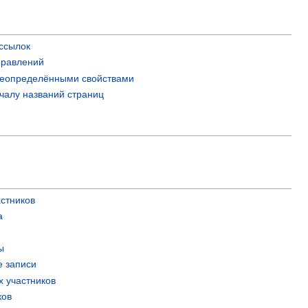
ссылок
правлений
реопределёнными свойствами
ачалу названий страниц
астников
а
ы
е записи
х участников
ков