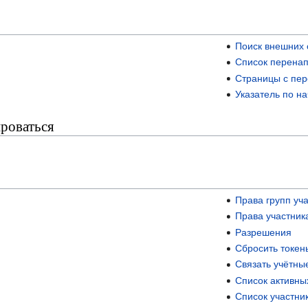
Поиск внешних 
Список перена
Страницы с пе
Указатель по н
ироваться
Права групп уч
Права участник
Разрешения
Сбросить токен
Связать учётны
Список активны
Список участни