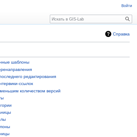
Войти
Поиск
Справка
анные шаблоны
еренаправления
 последнего редактирования
нтервики-ссылок
именьшим количеством версий
ты
гории
аницы
йлы
блоны
аницы