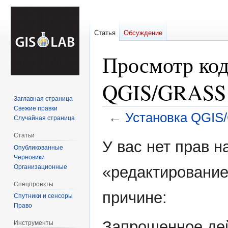
Статья
Обсуждение
Просмотр код
QGIS/GRASS
Заглавная страница
Свежие правки
←
Установка QGI
Случайная страница
Статьи
Перейти
Перейти
У вас нет прав 
Опубликованные
к
к
Черновики
навигации
поиску
Организационные
«редактирование
Спецпроекты
причине:
Спутники и сенсоры
Право
Запрошенное дей
Инструменты