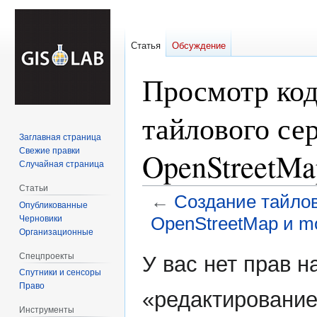
Статья
Обсуждение
Просмотр код
тайлового се
Заглавная страница
Свежие правки
OpenStreetMap
Случайная страница
Статьи
←
Создание тайлов
Опубликованные
OpenStreetMap и mo
Черновики
Организационные
Перейти
Перейти
Спецпроекты
У вас нет прав 
к
к
Спутники и сенсоры
навигации
поиску
Право
«редактирование
Инструменты