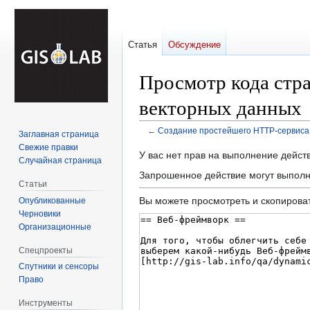
Статья
Обсуждение
Просмотр кода стр
векторных данных
←
Создание простейшего HTTP-сервиса 
Заглавная страница
Свежие правки
Перейти
Перейти
У вас нет прав на выполнение дейс
Случайная страница
к
к
Запрошенное действие могут выполн
навигации
поиску
Статьи
Вы можете просмотреть и скопироват
Опубликованные
Черновики
Организационные
Спецпроекты
Спутники и сенсоры
Право
Инструменты