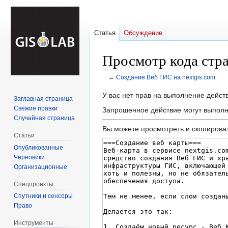
Статья
Обсуждение
Просмотр кода стра
←
Создание Веб ГИС на nextgis.com
Перейти
Перейти
У вас нет прав на выполнение дейс
Заглавная страница
к
к
Свежие правки
Запрошенное действие могут выполн
навигации
поиску
Случайная страница
Вы можете просмотреть и скопироват
Статьи
Опубликованные
Черновики
Организационные
Спецпроекты
Спутники и сенсоры
Право
Инструменты