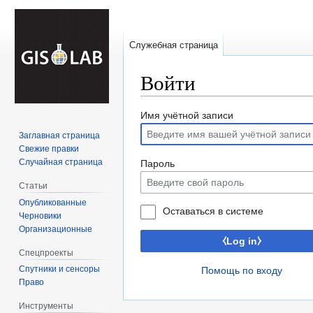
Служебная страница
Войти
Перейти
Перейти
Имя учётной записи
к
к
Заглавная страница
навигации
поиску
Свежие правки
Случайная страница
Пароль
Статьи
Опубликованные
Оставаться в системе
Черновики
Организационные
⧼Log in⧽
Спецпроекты
Спутники и сенсоры
Помощь по входу
Право
Инструменты