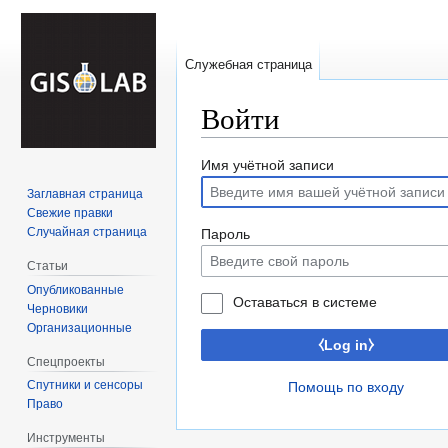
Служебная страница
Войти
Перейти
Перейти
Имя учётной записи
к
к
Заглавная страница
навигации
поиску
Свежие правки
Случайная страница
Пароль
Статьи
Опубликованные
Оставаться в системе
Черновики
Организационные
⧼Log in⧽
Спецпроекты
Спутники и сенсоры
Помощь по входу
Право
Инструменты