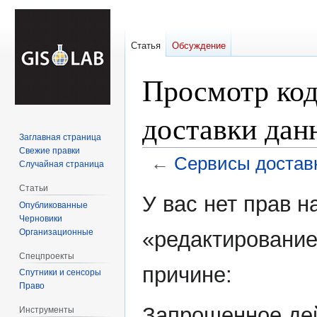
Статья
Обсуждение
Просмотр ко
доставки да
Заглавная страница
Свежие правки
←
Сервисы достав
Случайная страница
Статьи
Перейти
Перейти
У вас нет прав 
Опубликованные
к
к
Черновики
навигации
поиску
Организационные
«редактирование
Спецпроекты
причине:
Спутники и сенсоры
Право
Запрошенное дей
Инструменты