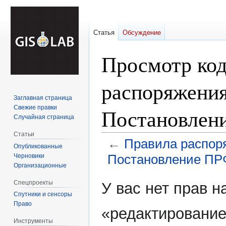
Статья
Обсуждение
Просмотр код
распоряжения
Заглавная страница
Свежие правки
Постановлен
Случайная страница
Статьи
←
Правила распор
Опубликованные
Постановление ПРФ
Черновики
Организационные
Перейти
Перейти
Спецпроекты
У вас нет прав 
к
к
Спутники и сенсоры
навигации
поиску
Право
«редактирование
Инструменты