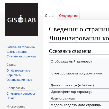
Статья
Обсуждение
Сведения о страни
Лицензировании ко
Заглавная страница
Основные сведения
Перейти
Перейти
Свежие правки
к
к
Случайная страница
навигации
поиску
Отображаемый заголовок
Статьи
Опубликованные
Ключ сортировки по умолчанию
Черновики
Организационные
Длина страницы (в байтах)
Спецпроекты
Идентификатор страницы
Спутники и сенсоры
Язык страницы
Право
Модель содержимого страницы
Инструменты