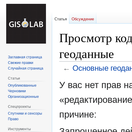
Статья
Обсуждение
Просмотр ко
геоданные
Заглавная страница
Свежие правки
←
Основные геода
Случайная страница
Статьи
Перейти
Перейти
У вас нет прав 
Опубликованные
к
к
Черновики
навигации
поиску
Организационные
«редактирование
Спецпроекты
причине:
Спутники и сенсоры
Право
Запрошенное дей
Инструменты