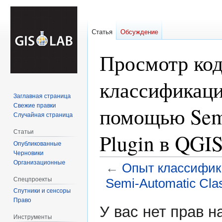
Статья
Обсуждение
Просмотр ко
классификаци
Заглавная страница
Свежие правки
помощью Semi-
Случайная страница
Статьи
Plugin в QGI
Опубликованные
Черновики
Организационные
←
Опыт классифик
Спецпроекты
Semi-Automatic Clas
Спутники и сенсоры
Право
Перейти
Перейти
У вас нет прав 
к
к
Инструменты