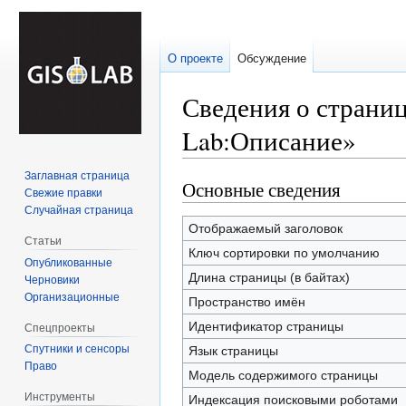
О проекте
Обсуждение
Сведения о страни
Lab:Описание»
Заглавная страница
Основные сведения
Перейти
Перейти
Свежие правки
к
к
Случайная страница
навигации
поиску
Отображаемый заголовок
Статьи
Ключ сортировки по умолчанию
Опубликованные
Длина страницы (в байтах)
Черновики
Организационные
Пространство имён
Идентификатор страницы
Спецпроекты
Спутники и сенсоры
Язык страницы
Право
Модель содержимого страницы
Инструменты
Индексация поисковыми роботами