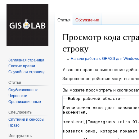
Статья
Обсуждение
Просмотр кода стр
строку
←
Начало работы с GRASS для Windows 
Заглавная страница
Свежие правки
Перейти
Перейти
У вас нет прав на выполнение дейс
Случайная страница
к
к
Запрошенное действие могут выполн
навигации
поиску
Статьи
Вы можете просмотреть и скопироват
Опубликованные
Черновики
Организационные
Спецпроекты
Спутники и сенсоры
Право
Инструменты