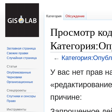
Категория
Обсуждение
Просмотр код
Категория:Оп
Заглавная страница
Свежие правки
←
Категория:Опубл
Случайная страница
Статьи
Перейти
Перейти
У вас нет прав 
Опубликованные
к
к
Черновики
навигации
поиску
Организационные
«редактирование
Спецпроекты
причине:
Спутники и сенсоры
Право
Запрошенное дей
Инструменты