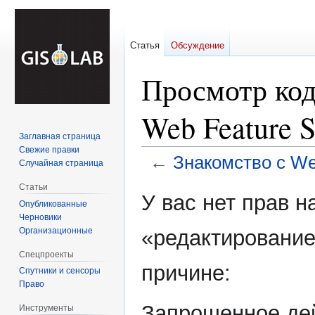
Статья
Обсуждение
Просмотр код
Web Feature S
Заглавная страница
Свежие правки
←
Знакомство с We
Случайная страница
Статьи
Перейти
Перейти
У вас нет прав 
Опубликованные
к
к
Черновики
навигации
поиску
Организационные
«редактирование
Спецпроекты
причине:
Спутники и сенсоры
Право
Запрошенное дей
Инструменты