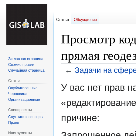
Статья
Обсуждение
Просмотр код
прямая геоде
Заглавная страница
Свежие правки
←
Задачи на сфере
Случайная страница
Статьи
Перейти
Перейти
У вас нет прав 
Опубликованные
к
к
Черновики
навигации
поиску
Организационные
«редактирование
Спецпроекты
причине:
Спутники и сенсоры
Право
Запрошенное дей
Инструменты