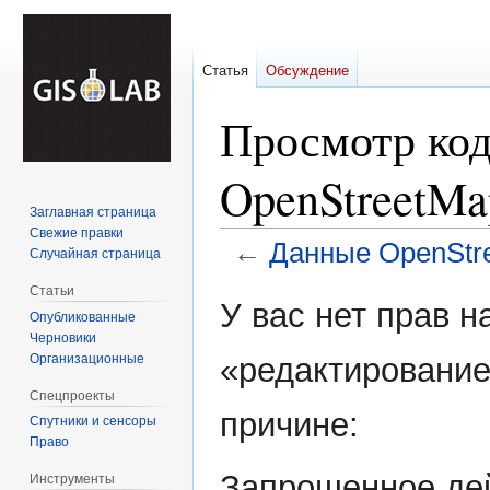
Статья
Обсуждение
Просмотр ко
OpenStreetMa
Заглавная страница
Свежие правки
←
Данные OpenStr
Случайная страница
Статьи
Перейти
Перейти
У вас нет прав 
Опубликованные
к
к
Черновики
навигации
поиску
Организационные
«редактирование
Спецпроекты
причине:
Спутники и сенсоры
Право
Запрошенное дей
Инструменты