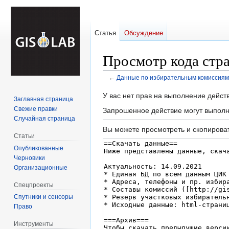
Статья
Обсуждение
Просмотр кода стр
←
Данные по избирательным комиссиям
Перейти
Перейти
У вас нет прав на выполнение дейс
Заглавная страница
к
к
Свежие правки
Запрошенное действие могут выполн
навигации
поиску
Случайная страница
Вы можете просмотреть и скопироват
Статьи
Опубликованные
Черновики
Организационные
Спецпроекты
Спутники и сенсоры
Право
Инструменты