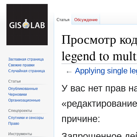
Статья
Обсуждение
Просмотр код
legend to mult
Заглавная страница
Свежие правки
←
Applying single le
Случайная страница
Статьи
Перейти
Перейти
У вас нет прав 
Опубликованные
к
к
Черновики
навигации
поиску
Организационные
«редактирование
Спецпроекты
причине:
Спутники и сенсоры
Право
Запрошенное дей
Инструменты