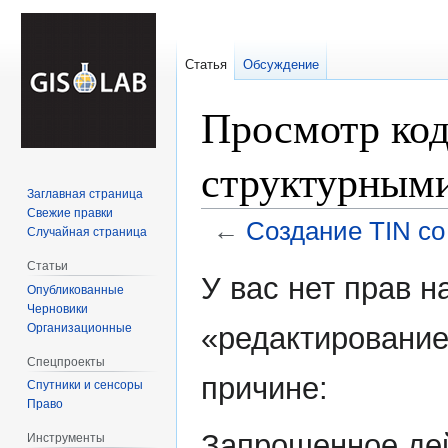
Статья
Обсуждение
Просмотр код
структурным
Заглавная страница
Свежие правки
←
Создание TIN с
Случайная страница
Статьи
Перейти
Перейти
У вас нет прав 
Опубликованные
к
к
Черновики
навигации
поиску
Организационные
«редактирование
Спецпроекты
причине:
Спутники и сенсоры
Право
Запрошенное дей
Инструменты