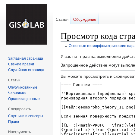
Статья
Обсуждение
Просмотр кода стр
←
Основные геоморфометрические пара
Перейти
Перейти
У вас нет прав на выполнение дейс
Заглавная страница
к
к
Свежие правки
Запрошенное действие могут выполн
навигации
поиску
Случайная страница
Вы можете просмотреть и скопироват
Статьи
Опубликованные
Черновики
Организационные
Спецпроекты
Спутники и сенсоры
Право
Инструменты