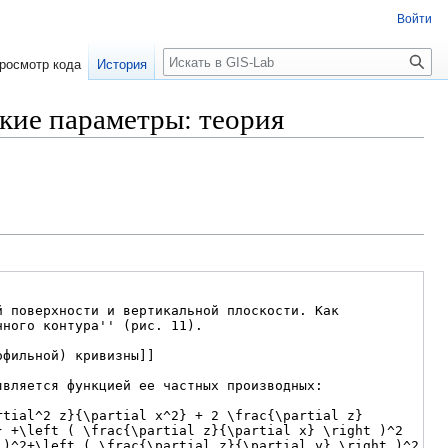
Войти
Поиск
росмотр кода
История
кие параметры: теория