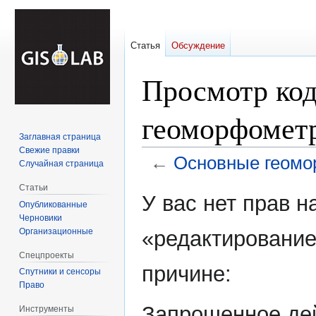
Статья
Обсуждение
Просмотр ко
геоморфометр
Заглавная страница
Свежие правки
←
Основные геомо
Случайная страница
Статьи
Перейти
Перейти
У вас нет прав 
Опубликованные
к
к
Черновики
навигации
поиску
Организационные
«редактирование
Спецпроекты
причине:
Спутники и сенсоры
Право
Запрошенное дей
Инструменты