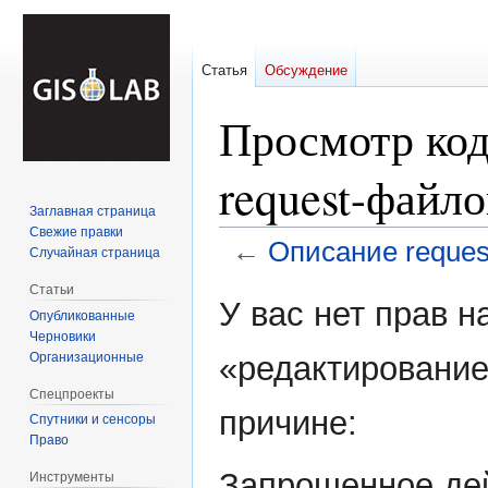
Статья
Обсуждение
Просмотр код
request-файло
Заглавная страница
Свежие правки
←
Описание reques
Случайная страница
Статьи
Перейти
Перейти
У вас нет прав 
Опубликованные
к
к
Черновики
навигации
поиску
Организационные
«редактирование
Спецпроекты
причине:
Спутники и сенсоры
Право
Запрошенное дей
Инструменты