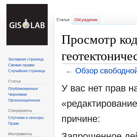
Статья
Обсуждение
Просмотр код
геотектониче
Заглавная страница
Свежие правки
←
Обзор свободной
Случайная страница
Статьи
Перейти
Перейти
У вас нет прав 
Опубликованные
к
к
Черновики
навигации
поиску
Организационные
«редактирование
Спецпроекты
причине:
Спутники и сенсоры
Право
Запрошенное дей
Инструменты