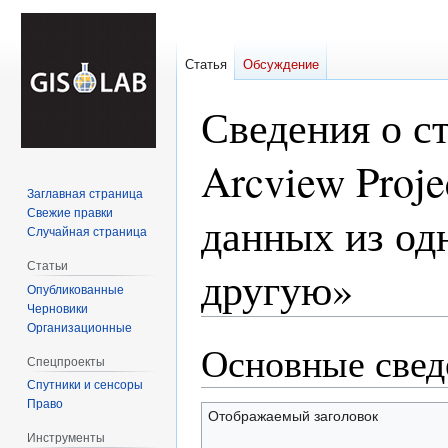
Статья
Обсуждение
Сведения о с
Arcview Proje
Заглавная страница
Свежие правки
данных из од
Случайная страница
Статьи
другую»
Опубликованные
Черновики
Организационные
Основные свед
Перейти
Перейти
Спецпроекты
к
к
Спутники и сенсоры
навигации
поиску
Право
Отображаемый заголовок
Инструменты