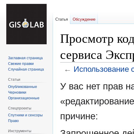
Статья
Обсуждение
Просмотр код
сервиса Эксп
Заглавная страница
Свежие правки
←
Использование 
Случайная страница
Статьи
Перейти
Перейти
У вас нет прав 
Опубликованные
к
к
Черновики
навигации
поиску
Организационные
«редактирование
Спецпроекты
причине:
Спутники и сенсоры
Право
Запрошенное дей
Инструменты