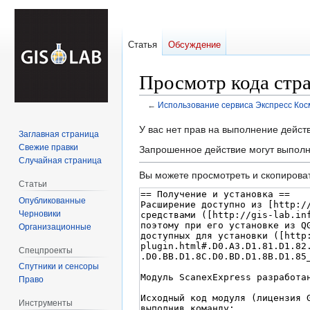
Статья
Обсуждение
Просмотр кода стр
←
Использование сервиса Экспресс Кос
Перейти
Перейти
У вас нет прав на выполнение дейс
Заглавная страница
к
к
Свежие правки
Запрошенное действие могут выполн
навигации
поиску
Случайная страница
Вы можете просмотреть и скопироват
Статьи
Опубликованные
Черновики
Организационные
Спецпроекты
Спутники и сенсоры
Право
Инструменты